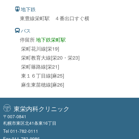
地下鉄
東豊線栄町駅 ４番出口すぐ横
バス
停留所
地下鉄栄町駅
栄町花川線[栄19]
栄町教育大線[栄20・栄23]
栄町篠路線[栄21]
東１６丁目線[麻25]
麻生東苗穂線[麻26]
東栄内科クリニック
〒007-0841
札幌市東区北41条東16丁目
Tel
011-782-0111
Fax 011-782-9986