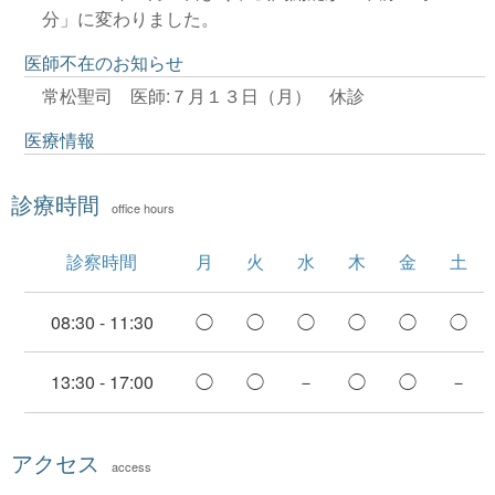
分」に変わりました。
医師不在のお知らせ
常松聖司 医師:７月１３日（月） 休診
医療情報
診療時間
office hours
診察時間
月
火
水
木
金
土
08:30 - 11:30
◯
◯
◯
◯
◯
◯
13:30 - 17:00
◯
◯
－
◯
◯
－
アクセス
access